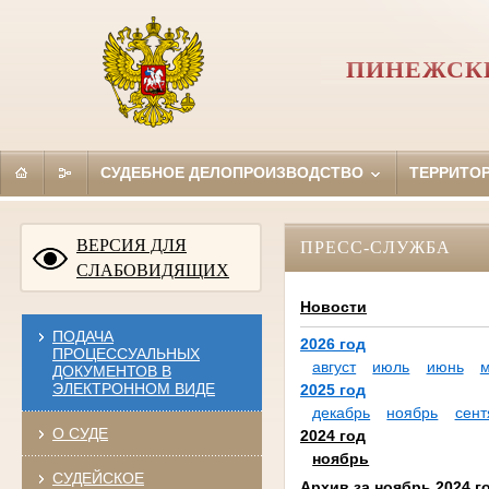
ПИНЕЖСКИ
СУДЕБНОЕ ДЕЛОПРОИЗВОДСТВО
ТЕРРИТО
ВЕРСИЯ ДЛЯ
ПРЕСС-СЛУЖБА
СЛАБОВИДЯЩИХ
Новости
ПОДАЧА
2026 год
ПРОЦЕССУАЛЬНЫХ
август
июль
июнь
ДОКУМЕНТОВ В
ЭЛЕКТРОННОМ ВИДЕ
2025 год
декабрь
ноябрь
сент
О СУДЕ
2024 год
ноябрь
СУДЕЙСКОЕ
Архив за ноябрь 2024 г