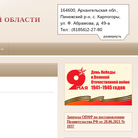
164600, Архангельская обл.,
Пинежский р-н, с. Карпогоры,
Й ОБЛАСТИ
ул. Ф. Абрамова, д. 49-а
Тел.: (81856)2-27-80
pinegasud.arh@sudrf.ru
развернуть
Запросы ОПФР по постановлению
Правительства РФ от 28.06.2021 №
1037