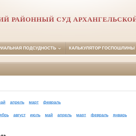
Й РАЙОННЫЙ СУД АРХАНГЕЛЬСКО
РИАЛЬНАЯ ПОДСУДНОСТЬ
КАЛЬКУЛЯТОР ГОСПОШЛИНЫ
май
апрель
март
февраль
ябрь
август
июль
май
апрель
март
февраль
январь
ода