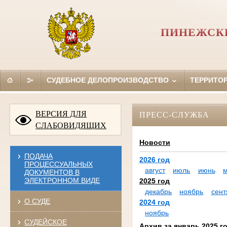
ПИНЕЖСКИ
СУДЕБНОЕ ДЕЛОПРОИЗВОДСТВО
ТЕРРИТО
ВЕРСИЯ ДЛЯ
ПРЕСС-СЛУЖБА
СЛАБОВИДЯЩИХ
Новости
ПОДАЧА
2026 год
ПРОЦЕССУАЛЬНЫХ
август
июль
июнь
ДОКУМЕНТОВ В
ЭЛЕКТРОННОМ ВИДЕ
2025 год
декабрь
ноябрь
сент
О СУДЕ
2024 год
ноябрь
СУДЕЙСКОЕ
Архив за январь 2025 г