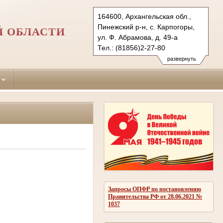
164600, Архангельская обл.,
Пинежский р-н, с. Карпогоры,
Й ОБЛАСТИ
ул. Ф. Абрамова, д. 49-а
Тел.: (81856)2-27-80
pinegasud.arh@sudrf.ru
развернуть
Запросы ОПФР по постановлению
Правительства РФ от 28.06.2021 №
1037