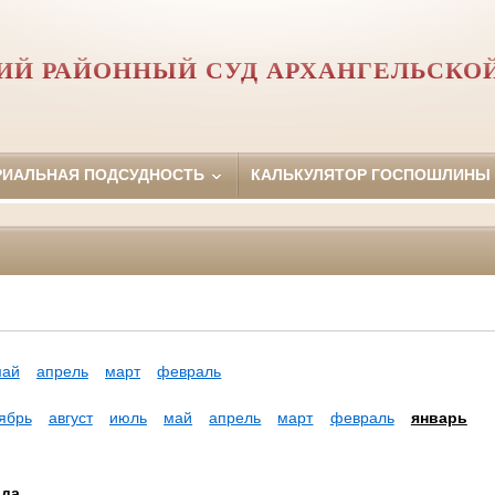
Й РАЙОННЫЙ СУД АРХАНГЕЛЬСКО
РИАЛЬНАЯ ПОДСУДНОСТЬ
КАЛЬКУЛЯТОР ГОСПОШЛИНЫ
май
апрель
март
февраль
ябрь
август
июль
май
апрель
март
февраль
январь
ода